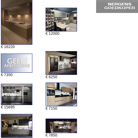
€ 12000
€ 16220
€ 7350
€ 6250
€ 15695
€ 7150
€ 7850