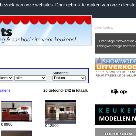
n bezoek aan onze websites. Door gebruik te maken van onze dienste
Home
|
Voorwaarden
|
Contact
|
Favorieten
advertenties:
Sortering:
galerie
20 getoond (242 in totaal).
€ 8900
€ 12500