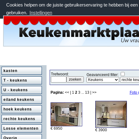
Cookies helpen om de juiste gebruikerservaring te hebben bij ee
gebruiken.
Instellingen
zaterdag 8 augustus 2026, 08:43 uur
kasten
Trefwoord:
Geavanceerd filter:
T - keukens
U - keukens
Pagina:
<< |
1
2
3
...
13
| >>
Foto 
eiland keukens
hoek keukens
rechte keukens
Losse elementen
€ 6950
€ 3900
Overig