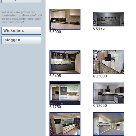
Wilt u ook uw producten
aanbieden op deze site? Klik
op onderstaande knop voor
meer informatie!
€ 6975
Winkeliers
€ 5900
Inloggen
€ 3495
€ 25000
€ 12650
€ 7750