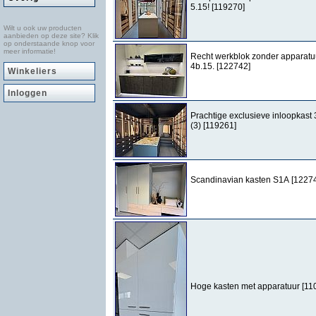
5.15! [119270]
Wilt u ook uw producten
aanbieden op deze site? Klik
op onderstaande knop voor
meer informatie!
Recht werkblok zonder apparatu
4b.15. [122742]
Winkeliers
Inloggen
Prachtige exclusieve inloopkast 
(3) [119261]
Scandinavian kasten S1A [1227
Hoge kasten met apparatuur [11