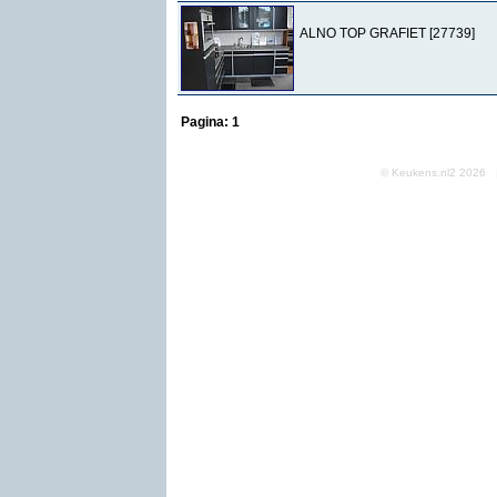
ALNO TOP GRAFIET [27739]
Pagina:
1
© Keukens.nl2 2026