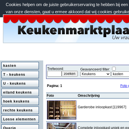
Cookies helpen om de juiste gebruikerservaring te hebben bij ee
van onze diensten, gaat u ermee akkoord dat wij cookies gebruik
donderdag 6 augustus 2026, 18:34 uur
kasten
Trefwoord:
Geavanceerd filter:
T - keukens
U - keukens
Pagina:
1
Foto 
eiland keukens
Foto
Omschrijving
hoek keukens
Garderobe inloopkast [119967]
rechte keukens
Losse elementen
Complete inloopkast uniek en ex
Overig