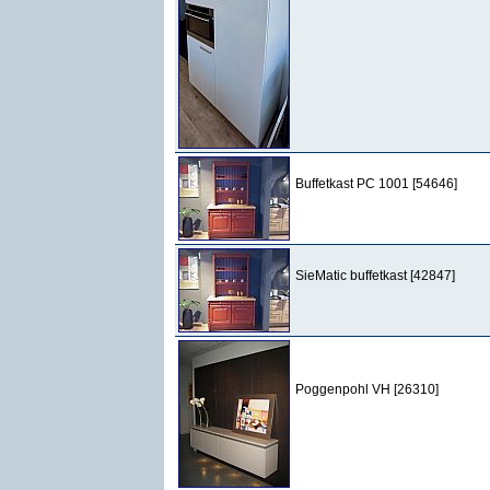
Buffetkast PC 1001 [54646]
SieMatic buffetkast [42847]
Poggenpohl VH [26310]