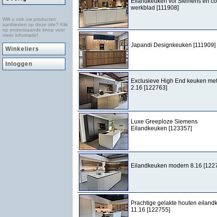
Eilandkeuken vol Siemens en c
werkblad [111908]
Wilt u ook uw producten
aanbieden op deze site? Klik
op onderstaande knop voor
meer informatie!
Japandi Designkeuken [111909]
Winkeliers
Inloggen
Exclusieve High End keuken met
2.16 [122763]
Luxe Greeploze Siemens
Eilandkeuken [123357]
Eilandkeuken modern 8.16 [122
Prachtige gelakte houten eilan
11.16 [122755]