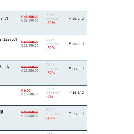
442x
€ 46.850,00
2747]
bekeken
Friesland
€ 22.500,00
-52%
2 [122757]
609x
€ 68.950,00
bekeken
Friesland
€ 32.950,00
-52%
494x
 Sandy
€ 47.950,00
bekeken
Friesland
€ 23.250,00
-52%
543x
d
€ 0,00
bekeken
Friesland
€ 18.500,00
-0%
552x
jl
€ 38.950,00
bekeken
Friesland
€ 19.950,00
-49%