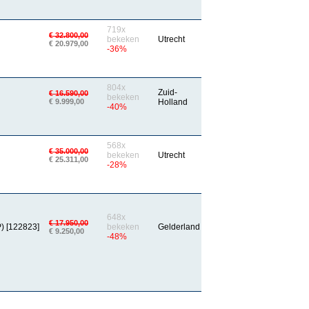
719x
€ 32.800,00
bekeken
Utrecht
€ 20.979,00
-36%
804x
Zuid-
€ 16.590,00
bekeken
€ 9.999,00
Holland
-40%
568x
€ 35.000,00
bekeken
Utrecht
€ 25.311,00
-28%
648x
€ 17.950,00
) [122823]
bekeken
Gelderland
€ 9.250,00
-48%