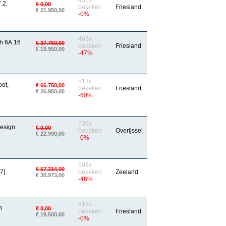
451x
.2,
€ 0,00
bekeken
Friesland
€ 21.950,00
-0%
463x
h 6A.16
€ 37.750,00
bekeken
Friesland
€ 19.950,00
-47%
513x
oot,
€ 66.750,00
bekeken
Friesland
€ 26.950,00
-60%
736x
esign
€ 0,00
bekeken
Overijssel
€ 22.990,00
-0%
598x
€ 57.314,00
7]
bekeken
Zeeland
€ 30.973,00
-46%
618x
n
€ 0,00
bekeken
Friesland
€ 19.500,00
-0%