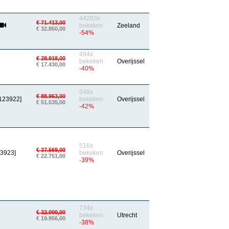
44203x
€ 71.413,00
bekeken
Zeeland
€ 32.850,00
-54%
494x
€ 28.918,00
bekeken
Overijssel
€ 17.430,00
-40%
548x
€ 88.963,00
[123922]
bekeken
Overijssel
€ 51.535,00
-42%
516x
€ 37.569,00
23923]
bekeken
Overijssel
€ 22.751,00
-39%
734x
€ 32.000,00
bekeken
Utrecht
€ 19.956,00
-38%