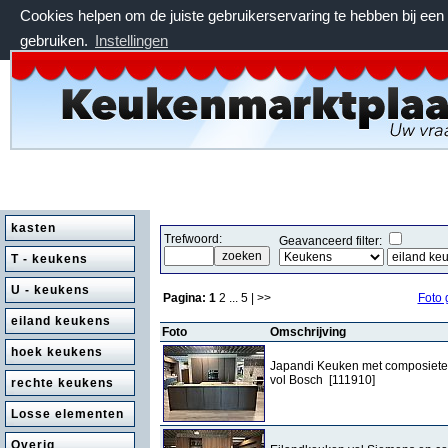
Cookies helpen om de juiste gebruikerservaring te hebben bij ee
gebruiken.
Instellingen
zaterdag 8 augustus 2026, 01:45 uur
kasten
Trefwoord:
Geavanceerd filter:
T - keukens
U - keukens
Pagina:
1
2
...
5
| >>
Foto 
eiland keukens
Foto
Omschrijving
hoek keukens
Japandi Keuken met composiete
vol Bosch [111910]
rechte keukens
Losse elementen
Overig