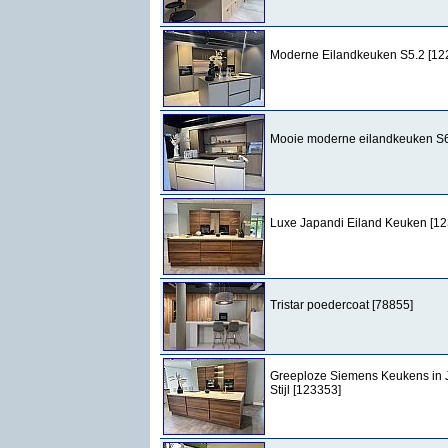
Moderne Eilandkeuken S5.2 [12
Mooie moderne eilandkeuken S6
Luxe Japandi Eiland Keuken [1
Tristar poedercoat [78855]
Greeploze Siemens Keukens in 
Stijl [123353]