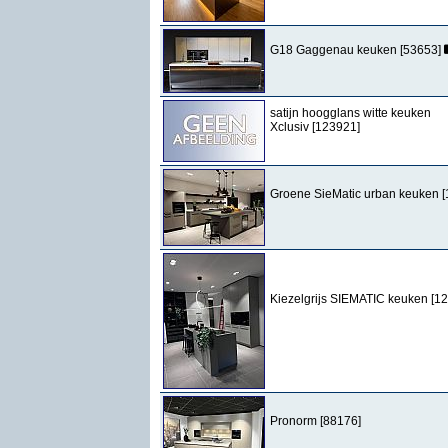
G18 Gaggenau keuken [53653]
satijn hoogglans witte keuken
Xclusiv [123921]
Groene SieMatic urban keuken 
Kiezelgrijs SIEMATIC keuken [1
Pronorm [88176]