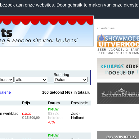
n bezoek aan onze websites. Door gebruik te maken van onze dienste
Home
|
Voorwaarden
|
Contact
|
Favorieten
advertenties:
Sortering:
galerie
100 getoond (467 in totaal).
Prijs
Datum
Provincie
nieuw!
n werkblad
9382x
Zuid-
€ 0,00
€ 15.500,00
bekeken
Holland
-0%
nieuw!