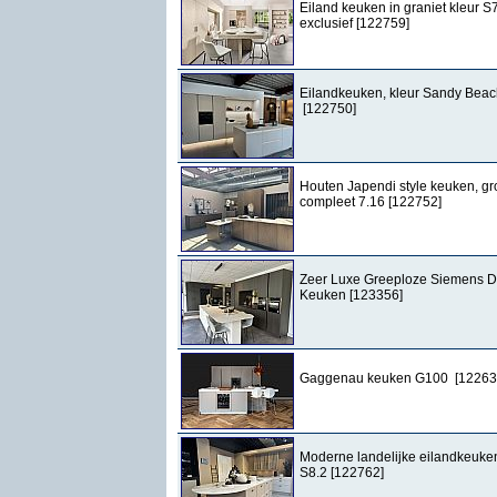
Eiland keuken in graniet kleur S7
exclusief [122759]
Eilandkeuken, kleur Sandy Beac
[122750]
Houten Japendi style keuken, gr
compleet 7.16 [122752]
Zeer Luxe Greeploze Siemens D
Keuken [123356]
Gaggenau keuken G100 [12263
Moderne landelijke eilandkeuke
S8.2 [122762]