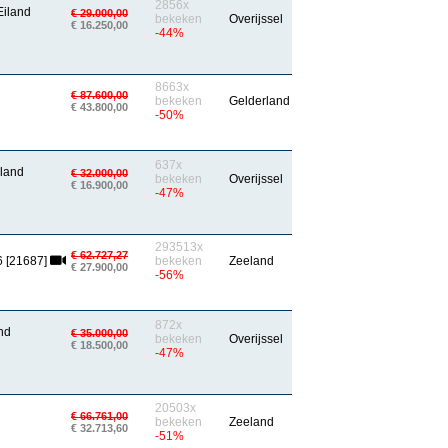
2856x
Eiland
€ 29.000,00
bekeken
Overijssel
€ 16.250,00
-44%
8663x
€ 87.600,00
bekeken
Gelderland
€ 43.800,00
-50%
637x
iland
€ 32.000,00
bekeken
Overijssel
€ 16.900,00
-47%
293513x
€ 62.727,27
6 [21687]
bekeken
Zeeland
€ 27.900,00
-56%
872x
nd
€ 35.000,00
bekeken
Overijssel
€ 18.500,00
-47%
20503x
€ 66.761,00
bekeken
Zeeland
€ 32.713,60
-51%