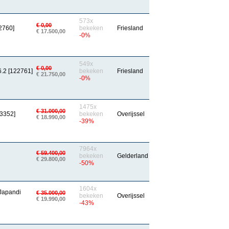
573x
€ 0,00
2760]
bekeken
Friesland
€ 17.500,00
-0%
549x
€ 0,00
.2 [122761]
bekeken
Friesland
€ 21.750,00
-0%
1475x
€ 31.000,00
23352]
bekeken
Overijssel
€ 18.990,00
-39%
7964x
€ 59.400,00
bekeken
Gelderland
€ 29.800,00
-50%
1604x
Japandi
€ 35.000,00
bekeken
Overijssel
€ 19.990,00
-43%