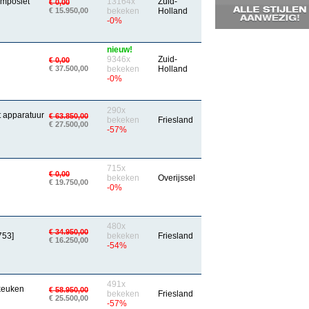
omposiet
13164x
Zuid-
€ 0,00
€ 15.950,00
bekeken
Holland
-0%
nieuw!
9346x
Zuid-
€ 0,00
€ 37.500,00
bekeken
Holland
-0%
290x
 apparatuur
€ 63.850,00
bekeken
Friesland
€ 27.500,00
-57%
715x
€ 0,00
bekeken
Overijssel
€ 19.750,00
-0%
480x
€ 34.950,00
753]
bekeken
Friesland
€ 16.250,00
-54%
491x
dkeuken
€ 58.950,00
bekeken
Friesland
€ 25.500,00
-57%