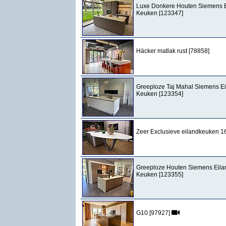
Luxe Donkere Houten Siemens 
Keuken [123347]
Häcker matlak rust [78858]
Greeploze Taj Mahal Siemens E
Keuken [123354]
Zeer Exclusieve eilandkeuken 1
Greeploze Houten Siemens Eila
Keuken [123355]
G10 [97927]