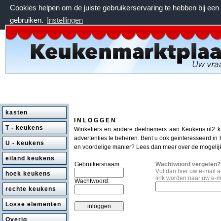
Cookies helpen om de juiste gebruikerservaring te hebben bij ee
gebruiken.
Instellingen
donderdag 6 augustus 2026, 07:47 uur
kasten
I N L O G G E N
T - keukens
Winkeliers en andere deelnemers aan Keukens.nl2 
advertenties te beheren. Bent u ook geïnteresseerd in
U - keukens
en voordelige manier? Lees dan meer over de mogeli
eiland keukens
Gebruikersnaam:
Wachtwoord vergeten?
Vul dan hier uw e-mail 
hoek keukens
link worden naar uw e-m
Wachtwoord:
rechte keukens
Losse elementen
Overig