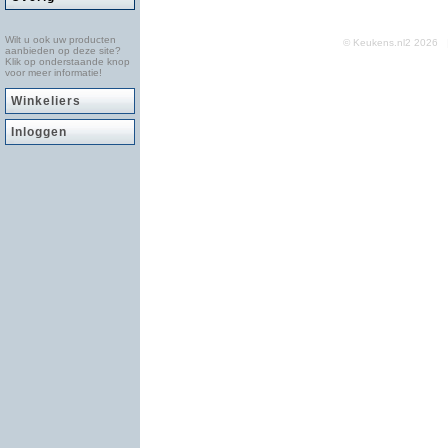
Wilt u ook uw producten
© Keukens.nl2 2026
aanbieden op deze site?
Klik op onderstaande knop
voor meer informatie!
Winkeliers
Inloggen