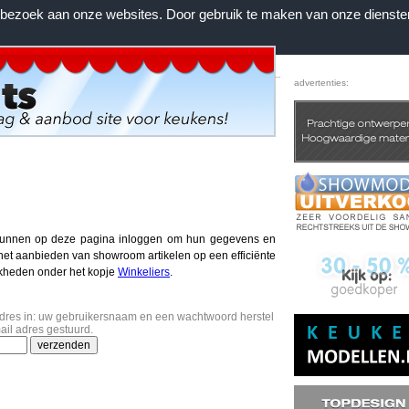
n bezoek aan onze websites. Door gebruik te maken van onze dienste
Home
|
Voorwaarden
|
Contact
|
Favorieten
advertenties:
kunnen op deze pagina inloggen om hun gegevens en
 het aanbieden van showroom artikelen op een efficiënte
jkheden onder het kopje
Winkeliers
.
adres in: uw gebruikersnaam en een wachtwoord herstel
ail adres gestuurd.