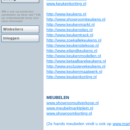
www.keukenkorting.nl
Wilt u ook uw producten
http://www.keukens.nl
aanbieden op deze site? Klik
op onderstaande knop voor
http://www.showroomkeukens.nl
meer informatie!
http://www.keukenmarkt.nl
Winkeliers
http://www.keukensites.nl
http://www.keukentrack.nl
Inloggen
http://www.zoekallekeukens.nl
http://www.keukenstekoop.nl
http://www.eilandkeukens.nl
http://www.keukenmodellen.nl
http://www.betaalbarekeukens.nl
http://www.exclusievekeukens.nl
http://www.keukenmaatwerk.nl
http://www.keukenkorting.nl
MEUBELEN
www.showroomuitverkoop.nl
www.meubelmarktplein.nl
www.showroomkorting.nl
(2e hands meubelen vindt u ook op
www.mark