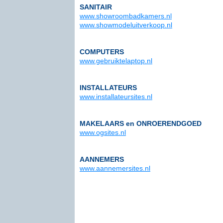
SANITAIR
www.showroombadkamers.nl
www.showmodeluitverkoop.nl
COMPUTERS
www.gebruiktelaptop.nl
INSTALLATEURS
www.installateursites.nl
MAKELAARS en ONROERENDGOED
www.ogsites.nl
AANNEMERS
www.aannemersites.nl