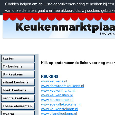
Cookies helpen om de juiste gebruikerservaring te hebben bij ee
van onze diensten, gaat u ermee akkoord dat wij cookies gebruik
zondag 9 augustus 2026, 13:29 uur
kasten
Klik op onderstaande links voor nog meer
T - keukens
U - keukens
KEUKENS
www.keukens.nl
eiland keukens
www.showroomkeukens.nl
www.keukenmarkt.nl
hoek keukens
www.keukensites.nl
rechte keukens
www.keukentrack.nl
www.zoekallekeukens.nl
Losse elementen
www.keukenstekoop.nl
www.eilandkeukens.nl
Overig