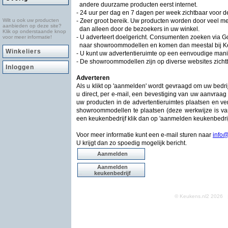
andere duurzame producten eerst internet.
- 24 uur per dag en 7 dagen per week zichtbaar voor 
Wilt u ook uw producten
- Zeer groot bereik. Uw producten worden door veel
aanbieden op deze site?
dan alleen door de bezoekers in uw winkel.
Klik op onderstaande knop
- U adverteert doelgericht. Consumenten zoeken via G
voor meer informatie!
naar showroommodellen en komen dan meestal bij Keu
Winkeliers
- U kunt uw advertentieruimte op een eenvoudige mani
- De showroommodellen zijn op diverse websites zichtb
Inloggen
Adverteren
Als u klikt op 'aanmelden' wordt gevraagd om uw bedr
u direct, per e-mail, een bevestiging van uw aanvraag 
uw producten in de advertentieruimtes plaatsen en ve
showroommodellen te plaatsen (deze werkwijze is van
een keukenbedrijf klik dan op 'aanmelden keukenbedrij
Voor meer informatie kunt een e-mail sturen naar
info
U krijgt dan zo spoedig mogelijk bericht.
Aanmelden
Aanmelden
keukenbedrijf
© Keukens.nl2 2026