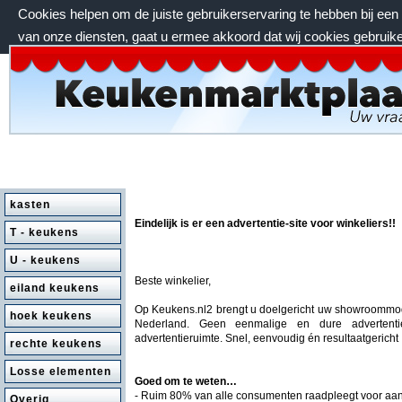
Cookies helpen om de juiste gebruikerservaring te hebben bij ee
van onze diensten, gaat u ermee akkoord dat wij cookies gebruik
vrijdag 7 augustus 2026, 09:25 uur
kasten
Eindelijk is er een advertentie-site voor winkeliers!!
T - keukens
U - keukens
Beste winkelier,
eiland keukens
Op Keukens.nl2 brengt u doelgericht uw showroommode
hoek keukens
Nederland. Geen eenmalige en dure advertent
advertentieruimte. Snel, eenvoudig én resultaatgericht 
rechte keukens
Losse elementen
Goed om te weten…
- Ruim 80% van alle consumenten raadpleegt voor a
Overig