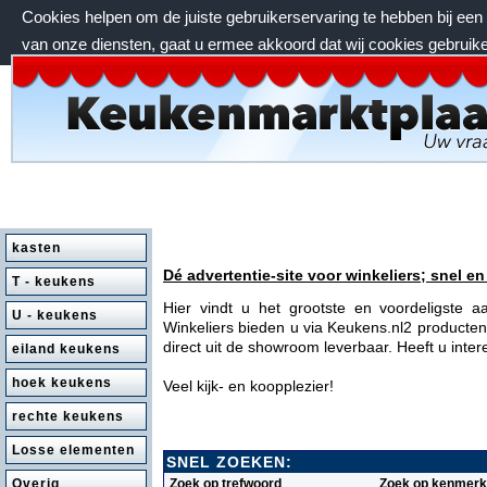
Cookies helpen om de juiste gebruikerservaring te hebben bij ee
van onze diensten, gaat u ermee akkoord dat wij cookies gebruik
vrijdag 7 augustus 2026, 19:51 uur
kasten
Dé advertentie-site voor winkeliers; snel en
T - keukens
Hier vindt u het grootste en voordeligste 
U - keukens
Winkeliers bieden u via Keukens.nl2 producten 
direct uit de showroom leverbaar. Heeft u inte
eiland keukens
hoek keukens
Veel kijk- en koopplezier!
rechte keukens
Losse elementen
SNEL ZOEKEN:
Zoek op trefwoord
Zoek op kenmerk
Overig