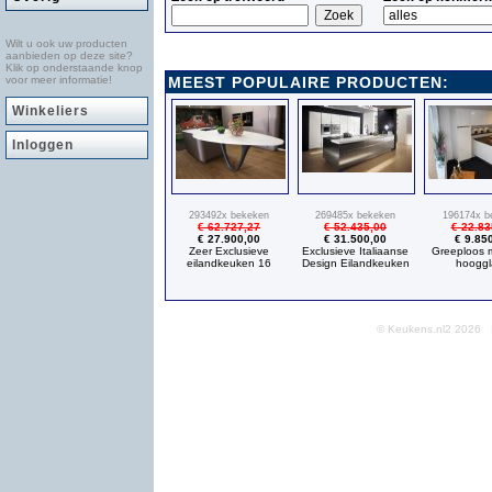
Wilt u ook uw producten
aanbieden op deze site?
Klik op onderstaande knop
MEEST POPULAIRE PRODUCTEN:
voor meer informatie!
Winkeliers
Inloggen
293492x bekeken
269485x bekeken
196174x b
€ 62.727,27
€ 52.435,00
€ 22.83
€ 27.900,00
€ 31.500,00
€ 9.85
Zeer Exclusieve
Exclusieve Italiaanse
Greeploos 
eilandkeuken 16
Design Eilandkeuken
hooggl
© Keukens.nl2 2026