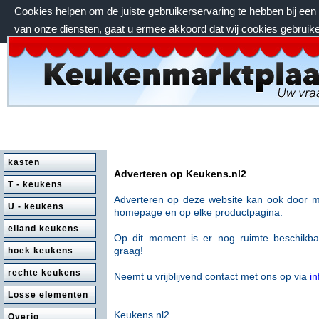
Cookies helpen om de juiste gebruikerservaring te hebben bij ee
van onze diensten, gaat u ermee akkoord dat wij cookies gebruik
zondag 9 augustus 2026, 00:44 uur
kasten
Adverteren op Keukens.nl2
T - keukens
Adverteren op deze website kan ook door m
U - keukens
homepage en op
elke productpagina.
eiland keukens
Op dit moment is er nog ruimte beschikb
graag!
hoek keukens
rechte keukens
Neemt u vrijblijvend contact met ons op via
i
Losse elementen
Keukens.nl2
Overig