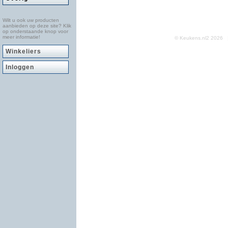
Wilt u ook uw producten
aanbieden op deze site? Klik
op onderstaande knop voor
meer informatie!
© Keukens.nl2 2026
Winkeliers
Inloggen