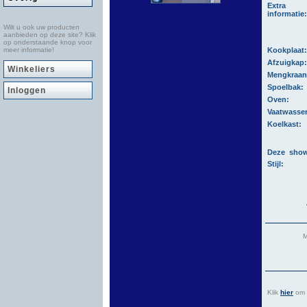
Extra
informatie:
Wilt u ook uw producten
aanbieden op deze site? Klik
op onderstaande knop voor
meer informatie!
Kookplaat
Afzuigkap
Winkeliers
Mengkraa
Spoelbak:
Inloggen
Oven:
Vaatwasse
Koelkast:
Deze show
Stijl:
M
Klik
hier
om a