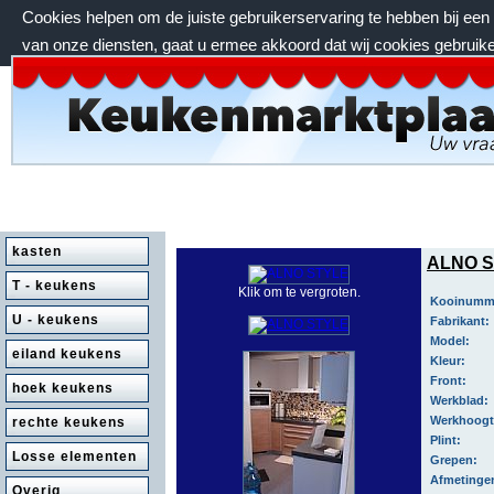
Cookies helpen om de juiste gebruikerservaring te hebben bij ee
van onze diensten, gaat u ermee akkoord dat wij cookies gebruik
zondag 9 augustus 2026, 12:33 uur
kasten
ALNO S
T - keukens
Klik om te vergroten.
Kooinumm
U - keukens
Fabrikant:
Model:
eiland keukens
Kleur:
Front:
hoek keukens
Werkblad:
Werkhoog
rechte keukens
Plint:
Losse elementen
Grepen:
Afmetinge
Overig