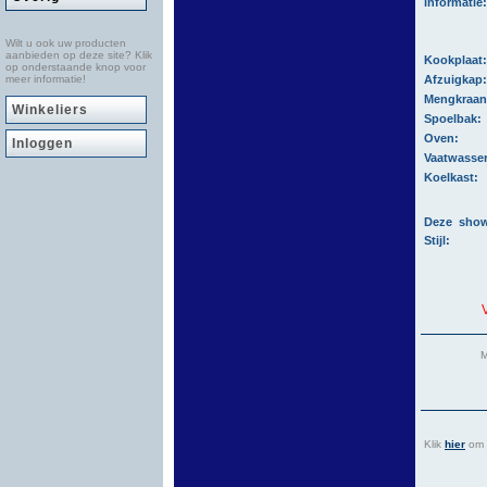
informatie:
Wilt u ook uw producten
aanbieden op deze site? Klik
Kookplaat
op onderstaande knop voor
meer informatie!
Afzuigkap
Mengkraa
Winkeliers
Spoelbak:
Oven:
Inloggen
Vaatwasse
Koelkast:
Deze show
Stijl:
M
Klik
hier
om a