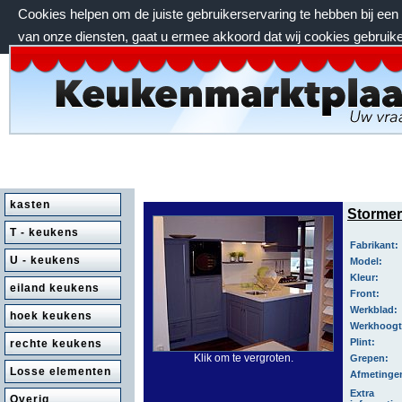
Cookies helpen om de juiste gebruikerservaring te hebben bij ee
van onze diensten, gaat u ermee akkoord dat wij cookies gebruik
vrijdag 7 augustus 2026, 22:00 uur
kasten
Stormer
T - keukens
Fabrikant:
U - keukens
Model:
Kleur:
eiland keukens
Front:
Werkblad:
hoek keukens
Werkhoog
Plint:
rechte keukens
Klik om te vergroten.
Grepen:
Losse elementen
Afmetinge
Extra
Overig