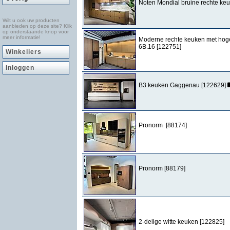
Noten Mondial bruine rechte ke
Wilt u ook uw producten
aanbieden op deze site? Klik
op onderstaande knop voor
meer informatie!
Moderne rechte keuken met hog
6B.16 [122751]
Winkeliers
Inloggen
B3 keuken Gaggenau [122629]
Pronorm [88174]
Pronorm [88179]
2-delige witte keuken [122825]