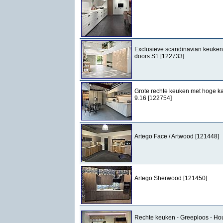
Exclusieve scandinavian keuken,
doors S1 [122733]
Grote rechte keuken met hoge k
9.16 [122754]
Artego Face / Artwood [121448]
Artego Sherwood [121450]
Rechte keuken - Greeploos - Hou