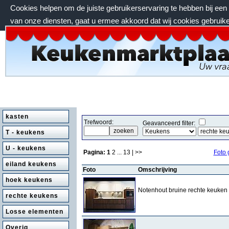
Cookies helpen om de juiste gebruikerservaring te hebben bij ee
van onze diensten, gaat u ermee akkoord dat wij cookies gebruik
zaterdag 8 augustus 2026, 13:01 uur
kasten
Trefwoord:
Geavanceerd filter:
T - keukens
U - keukens
Pagina:
1
2
...
13
| >>
Foto 
eiland keukens
Foto
Omschrijving
hoek keukens
Notenhout bruine rechte keuken
rechte keukens
Losse elementen
Overig