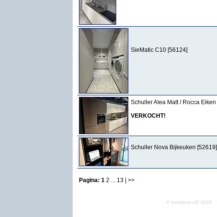
SieMatic C10 [56124]
Schuller Alea Matt / Rocca Eiken
VERKOCHT!
Schuller Nova Bijkeuken [52619]
Pagina:
1
2
...
13
| >>
© Keukens.nl2 2026