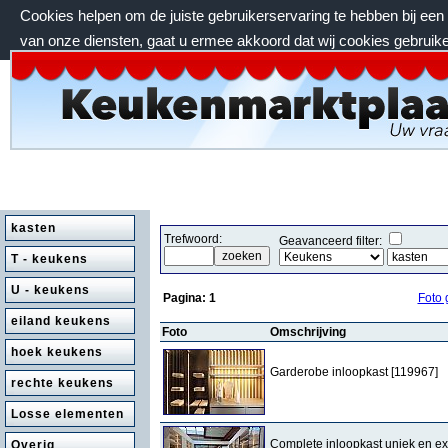
Cookies helpen om de juiste gebruikerservaring te hebben bij ee
van onze diensten, gaat u ermee akkoord dat wij cookies gebruik
zondag 9 augustus 2026, 15:51 uur
kasten
Trefwoord:
Geavanceerd filter:
T - keukens
U - keukens
Pagina:
1
Foto 
eiland keukens
Foto
Omschrijving
hoek keukens
Garderobe inloopkast [119967]
rechte keukens
Losse elementen
Complete inloopkast uniek en ex
Overig