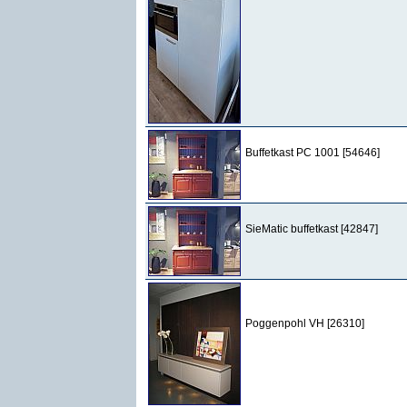
Buffetkast PC 1001 [54646]
SieMatic buffetkast [42847]
Poggenpohl VH [26310]