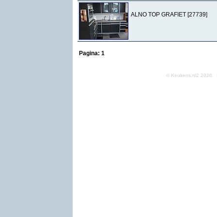
ALNO TOP GRAFIET [27739]
Pagina:
1
© Keukens.nl2 2026