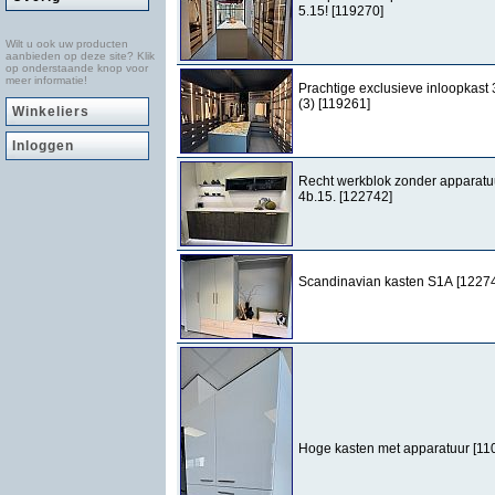
5.15! [119270]
Wilt u ook uw producten
aanbieden op deze site? Klik
op onderstaande knop voor
meer informatie!
Prachtige exclusieve inloopkast 
(3) [119261]
Winkeliers
Inloggen
Recht werkblok zonder apparatu
4b.15. [122742]
Scandinavian kasten S1A [1227
Hoge kasten met apparatuur [11