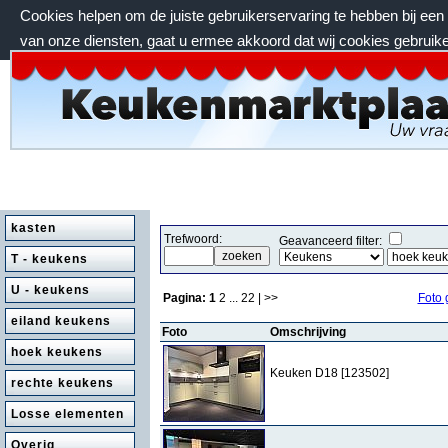
Cookies helpen om de juiste gebruikerservaring te hebben bij ee
van onze diensten, gaat u ermee akkoord dat wij cookies gebruik
maandag 10 augustus 2026, 22:32 uur
kasten
Trefwoord:
Geavanceerd filter:
T - keukens
U - keukens
Pagina:
1
2
...
22
| >>
Foto 
eiland keukens
Foto
Omschrijving
hoek keukens
Keuken D18 [123502]
rechte keukens
Losse elementen
Overig