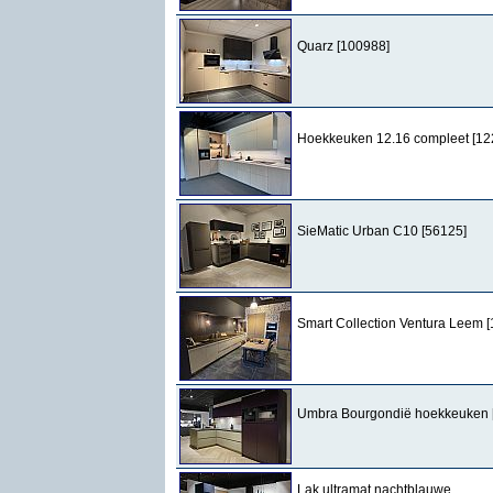
Quarz [100988]
Hoekkeuken 12.16 compleet [12
SieMatic Urban C10 [56125]
Smart Collection Ventura Leem 
Umbra Bourgondië hoekkeuken 
Lak ultramat nachtblauwe