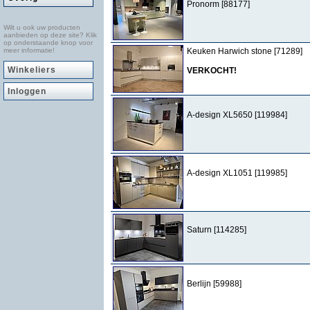
Pronorm [88177]
Wilt u ook uw producten
aanbieden op deze site? Klik
op onderstaande knop voor
meer informatie!
Keuken Harwich stone [71289]
Winkeliers
VERKOCHT!
Inloggen
A-design XL5650 [119984]
A-design XL1051 [119985]
Saturn [114285]
Berlijn [59988]