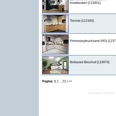
hoekkeuken [123801]
Toronto [122300]
Primoeasytouchzand (RO) [1237
Biobased Beschuit [119970]
Pagina:
1
2
...
22
| >>
© Keukens.nl2 2026